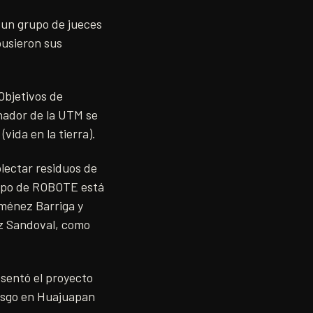
 un grupo de jueces
pusieron sus
Objetivos de
anador de la UTM se
vida en la tierra).
olectar residuos de
uipo de ROBOTE está
iménez Barriga y
ez Sandoval, como
esentó el proyecto
iesgo en Huajuapan