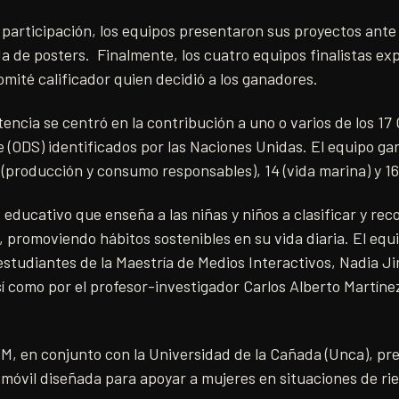
 participación, los equipos presentaron sus proyectos ante
a de posters. Finalmente, los cuatro equipos finalistas ex
mité calificador quien decidió a los ganadores.
encia se centró en la contribución a uno o varios de los 17 
e (ODS) identificados por las Naciones Unidas. El equipo g
 (producción y consumo responsables), 14 (vida marina) y 16 (
ducativo que enseña a las niñas y niños a clasificar y rec
 promoviendo hábitos sostenibles en su vida diaria. El eq
studiantes de la Maestría de Medios Interactivos, Nadia J
í como por el profesor-investigador Carlos Alberto Martín
M, en conjunto con la Universidad de la Cañada (Unca), pr
 móvil diseñada para apoyar a mujeres en situaciones de r