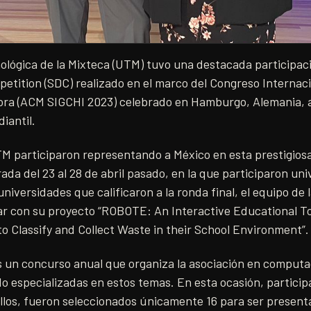
ológica de la Mixteca (UTM) tuvo una destacada participac
etition (SDC) realizado en el marco del Congreso Internaci
 (ACM SIGCHI 2023) celebrado en Hamburgo, Alemania, al
iantil.
TM participaron representando a México en esta prestigio
rada del 23 al 28 de abril pasado, en la que participaron un
universidades que calificaron a la ronda final, el equipo d
gar con su proyecto “ROBOTE: An Interactive Educational To
o Classify and Collect Waste in their School Environment”.
 un concurso anual que organiza la asociación en comput
o especializadas en estos temas. En esta ocasión, partici
 ellos, fueron seleccionados únicamente 16 para ser prese