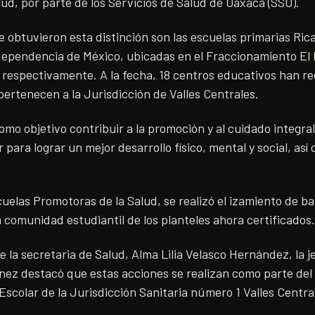
ud, por parte de los Servicios de Salud de Oaxaca (SSO).
e obtuvieron esta distinción son las escuelas primarias Ri
dependencia de México, ubicadas en el Fraccionamiento El R
 respectivamente. A la fecha, 18 centros educativos han rec
pertenecen a la Jurisdicción de Valles Centrales.
como objetivo contribuir a la promoción y al cuidado integral
 para lograr un mejor desarrollo físico, mental y social, as
uelas Promotoras de la Salud, se realizó el izamiento de b
la comunidad estudiantil de los planteles ahora certificados.
 la secretaria de Salud, Alma Lilia Velasco Hernández, la j
ínez destacó que estas acciones se realizan como parte de
Escolar de la Jurisdicción Sanitaria número 1 Valles Centr