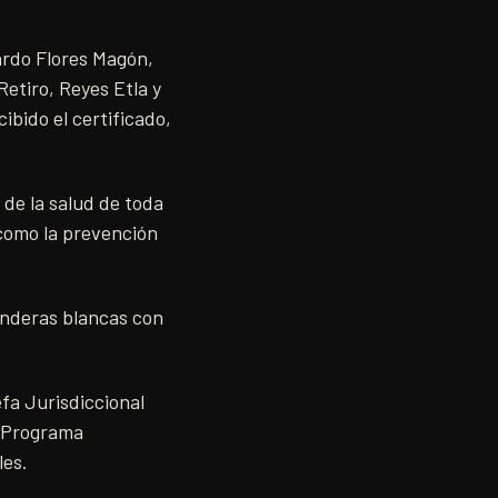
cardo Flores Magón,
etiro, Reyes Etla y
ibido el certificado,
 de la salud de toda
í como la prevención
anderas blancas con
efa Jurisdiccional
l Programa
ales.