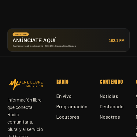
RADIO
CONTENIDO
En vivo
Noticias
Información libre
Programación
Destacado
que conecta.
Radio
Locutores
Nosotros
comunitaria,
plural y al servicio
de Oaxaca.