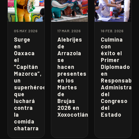
05 MAY. 2026
17 MAR. 2026
16 FEB. 2026
Surge
Alebrijes
Culmina
en
de
con
Oaxaca
Arrazola
éxito el
el
se
Primer
“Capitán
hacen
Diplomado
Mazorca”,
presentes
en
un
en los
Responsabili
superhéroe
Martes
Administrati
que
de
del
luchará
Brujas
Congreso
contra
2026 en
del
la
Xoxocotlán
Estado
comida
chatarra