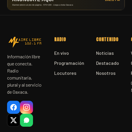
RADIO
CONTENIDO
En vivo
Noticias
Información libre
Programación
Destacado
que conecta.
Radio
Locutores
Nosotros
comunitaria,
plural y al servicio
de Oaxaca.