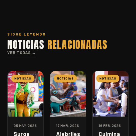
SIGUE LEYENDO
NOTICIAS
RELACIONADAS
VER TODAS →
NOTICIAS
NOTICIAS
NOTICIAS
05 MAY. 2026
17 MAR. 2026
16 FEB. 2026
Surge
Alebrijes
Culmina