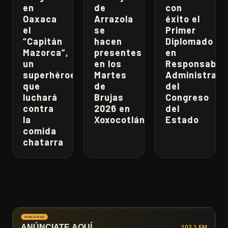
en
de
con
Oaxaca
Arrazola
éxito el
el
se
Primer
“Capitán
hacen
Diplomado
Mazorca”,
presentes
en
un
en los
Responsabili
superhéroe
Martes
Administrati
que
de
del
luchará
Brujas
Congreso
contra
2026 en
del
la
Xoxocotlán
Estado
comida
chatarra