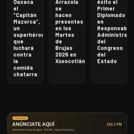
Oaxaca
Arrazola
éxito el
el
se
Primer
“Capitán
hacen
Diplomado
Mazorca”,
presentes
en
un
en los
Responsabili
superhéroe
Martes
Administrati
que
de
del
luchará
Brujas
Congreso
contra
2026 en
del
la
Xoxocotlán
Estado
comida
chatarra