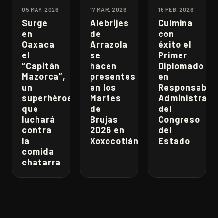
05 MAY. 2026
17 MAR. 2026
16 FEB. 2026
Surge
Alebrijes
Culmina
en
de
con
Oaxaca
Arrazola
éxito el
el
se
Primer
“Capitán
hacen
Diplomado
Mazorca”,
presentes
en
un
en los
Responsabili
superhéroe
Martes
Administrati
que
de
del
luchará
Brujas
Congreso
contra
2026 en
del
la
Xoxocotlán
Estado
comida
chatarra