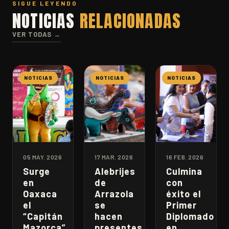
SIGUE LEYENDO
NOTICIAS
RELACIONADAS
VER TODAS →
NOTICIAS
NOTICIAS
NOTICIAS
05 MAY. 2026
17 MAR. 2026
16 FEB. 2026
Surge
Alebrijes
Culmina
en
de
con
Oaxaca
Arrazola
éxito el
el
se
Primer
“Capitán
hacen
Diplomado
Mazorca”,
presentes
en