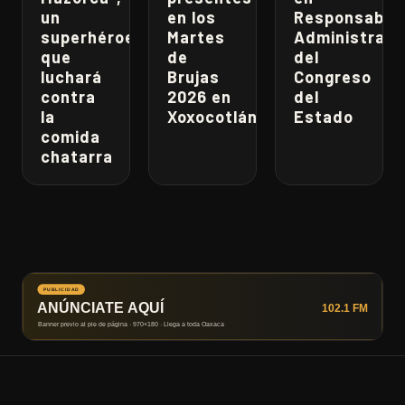
un
en los
Responsabili
superhéroe
Martes
Administrati
que
de
del
luchará
Brujas
Congreso
contra
2026 en
del
la
Xoxocotlán
Estado
comida
chatarra