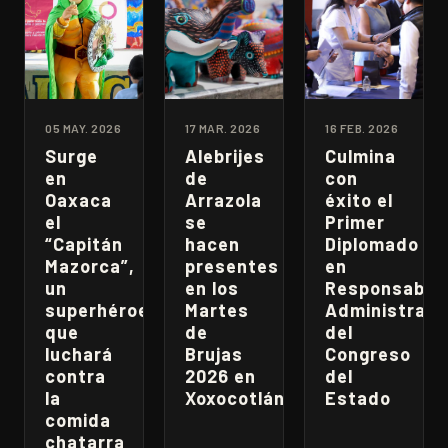
05 MAY. 2026
17 MAR. 2026
16 FEB. 2026
Surge
Alebrijes
Culmina
en
de
con
Oaxaca
Arrazola
éxito el
el
se
Primer
“Capitán
hacen
Diplomado
Mazorca”,
presentes
en
un
en los
Responsabili
superhéroe
Martes
Administrati
que
de
del
luchará
Brujas
Congreso
contra
2026 en
del
la
Xoxocotlán
Estado
comida
chatarra