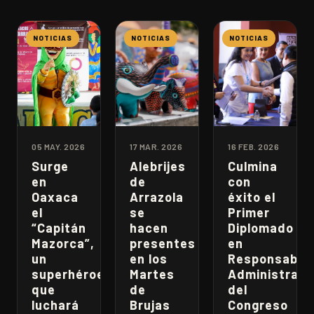
NOTICIAS
NOTICIAS
NOTICIAS
05 MAY. 2026
17 MAR. 2026
16 FEB. 2026
Surge
Alebrijes
Culmina
en
de
con
Oaxaca
Arrazola
éxito el
el
se
Primer
“Capitán
hacen
Diplomado
Mazorca”,
presentes
en
un
en los
Responsabili
superhéroe
Martes
Administrati
que
de
del
luchará
Brujas
Congreso