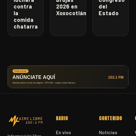
contra
2026 en
del
la
Xoxocotlán
Estado
comida
chatarra
RADIO
CONTENIDO
En vivo
Noticias
Información libre