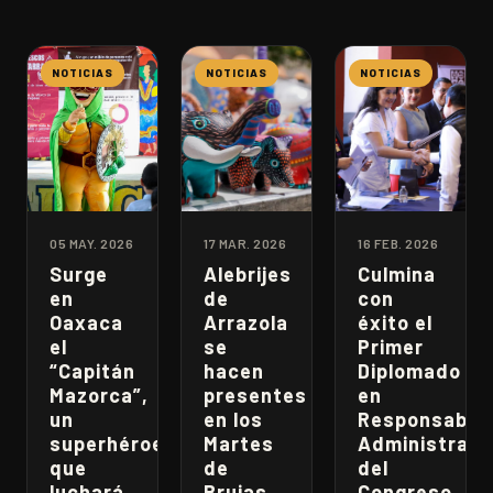
NOTICIAS
NOTICIAS
NOTICIAS
05 MAY. 2026
17 MAR. 2026
16 FEB. 2026
Surge
Alebrijes
Culmina
en
de
con
Oaxaca
Arrazola
éxito el
el
se
Primer
“Capitán
hacen
Diplomado
Mazorca”,
presentes
en
un
en los
Responsabili
superhéroe
Martes
Administrati
que
de
del
luchará
Brujas
Congreso