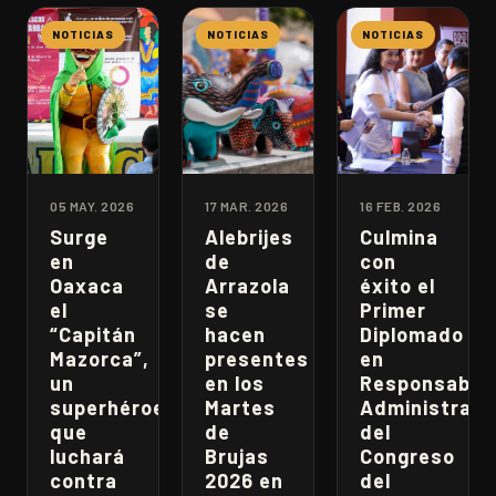
NOTICIAS
NOTICIAS
NOTICIAS
05 MAY. 2026
17 MAR. 2026
16 FEB. 2026
Surge
Alebrijes
Culmina
en
de
con
Oaxaca
Arrazola
éxito el
el
se
Primer
“Capitán
hacen
Diplomado
Mazorca”,
presentes
en
un
en los
Responsabili
superhéroe
Martes
Administrati
que
de
del
luchará
Brujas
Congreso
contra
2026 en
del