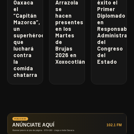
Oaxaca
Arrazola
éxito el
el
se
Primer
“Capitán
hacen
Diplomado
Mazorca”,
presentes
en
un
en los
Responsabili
superhéroe
Martes
Administrati
que
de
del
luchará
Brujas
Congreso
contra
2026 en
del
la
Xoxocotlán
Estado
comida
chatarra