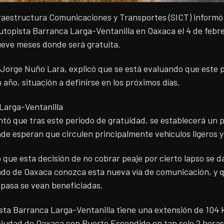
fraestructura Comunicaciones y Transportes (SICT) informó
utopista Barranca Larga-Ventanilla en Oaxaca el 4 de febr
ueve meses donde será gratuita.
T, Jorge Nuño Lara, explicó que se está evaluando que este p
 año, situación a definirse en los próximos días.
Larga-Ventanilla
tó que tras este periodo de gratuidad, se establecerá un p
nde esperan que circulen principalmente vehículos ligeros 
ue esta decisión de no cobrar peaje por cierto lapso se da
tado de Oaxaca conozca esta nueva vía de comunicación, y q
 pasa se vean beneficiadas.
sta Barranca Larga-Ventanilla tiene una extensión de 104 k
 ciudad de Oaxaca con Puerto Escondido en tan solo 2 hora