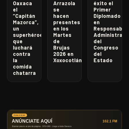
Oaxaca
Arrazola
éxito el
el
se
Primer
“Capitán
hacen
Diplomado
Mazorca”,
presentes
en
un
en los
Responsabili
superhéroe
Martes
Administrati
que
de
del
luchará
Brujas
Congreso
contra
2026 en
del
la
Xoxocotlán
Estado
comida
chatarra