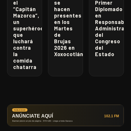
el
se
Primer
“Capitán
hacen
Diplomado
Mazorca”,
presentes
en
un
en los
Responsabili
superhéroe
Martes
Administrati
que
de
del
luchará
Brujas
Congreso
contra
2026 en
del
la
Xoxocotlán
Estado
comida
chatarra