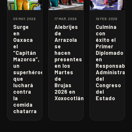
05 MAY. 2026
17 MAR. 2026
16 FEB. 2026
Surge
Alebrijes
Culmina
en
de
con
Oaxaca
Arrazola
éxito el
el
se
Primer
“Capitán
hacen
Diplomado
Mazorca”,
presentes
en
un
en los
Responsabili
superhéroe
Martes
Administrati
que
de
del
luchará
Brujas
Congreso
contra
2026 en
del
la
Xoxocotlán
Estado
comida
chatarra