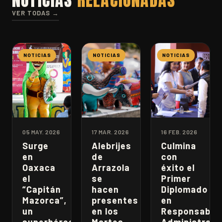
VER TODAS →
NOTICIAS
NOTICIAS
NOTICIAS
05 MAY. 2026
17 MAR. 2026
16 FEB. 2026
Surge
Alebrijes
Culmina
en
de
con
Oaxaca
Arrazola
éxito el
el
se
Primer
“Capitán
hacen
Diplomado
Mazorca”,
presentes
en
un
en los
Responsabili