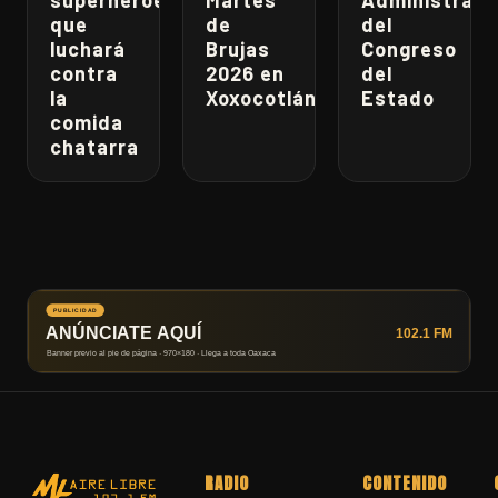
superhéroe
Martes
Administrati
que
de
del
luchará
Brujas
Congreso
contra
2026 en
del
la
Xoxocotlán
Estado
comida
chatarra
RADIO
CONTENIDO