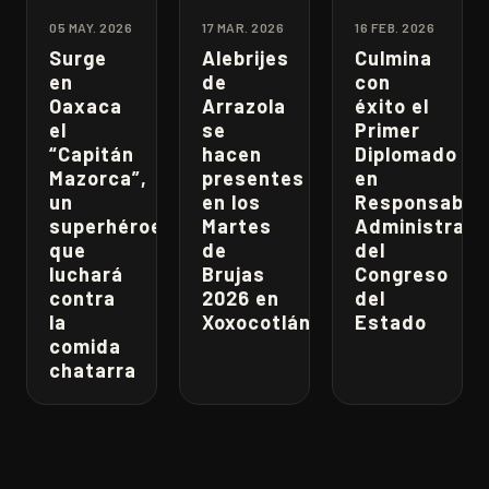
05 MAY. 2026
17 MAR. 2026
16 FEB. 2026
Surge
Alebrijes
Culmina
en
de
con
Oaxaca
Arrazola
éxito el
el
se
Primer
“Capitán
hacen
Diplomado
Mazorca”,
presentes
en
un
en los
Responsabili
superhéroe
Martes
Administrati
que
de
del
luchará
Brujas
Congreso
contra
2026 en
del
la
Xoxocotlán
Estado
comida
chatarra