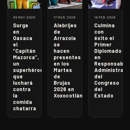
05 MAY. 2026
17 MAR. 2026
16 FEB. 2026
Surge
Alebrijes
Culmina
en
de
con
Oaxaca
Arrazola
éxito el
el
se
Primer
“Capitán
hacen
Diplomado
Mazorca”,
presentes
en
un
en los
Responsabili
superhéroe
Martes
Administrati
que
de
del
luchará
Brujas
Congreso
contra
2026 en
del
la
Xoxocotlán
Estado
comida
chatarra