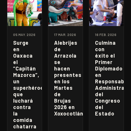
05 MAY. 2026
17 MAR. 2026
16 FEB. 2026
Surge
Alebrijes
Culmina
en
de
con
Oaxaca
Arrazola
éxito el
el
se
Primer
“Capitán
hacen
Diplomado
Mazorca”,
presentes
en
un
en los
Responsabili
superhéroe
Martes
Administrati
que
de
del
luchará
Brujas
Congreso
contra
2026 en
del
la
Xoxocotlán
Estado
comida
chatarra