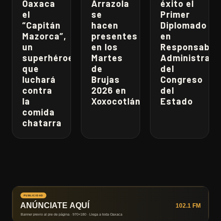
Oaxaca
Arrazola
éxito el
el
se
Primer
“Capitán
hacen
Diplomado
Mazorca”,
presentes
en
un
en los
Responsabili
superhéroe
Martes
Administrati
que
de
del
luchará
Brujas
Congreso
contra
2026 en
del
la
Xoxocotlán
Estado
comida
chatarra