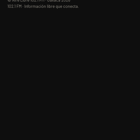
© Aire Libre 102.1 FM · Oaxaca 2026
102.1 FM · Información libre que conecta.