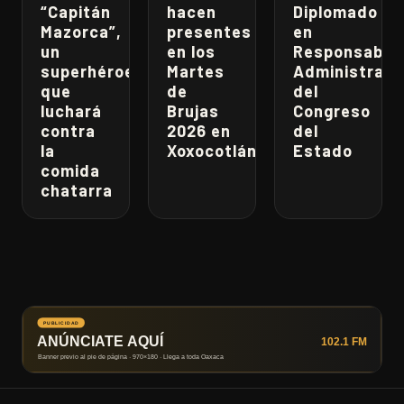
“Capitán
hacen
Diplomado
Mazorca”,
presentes
en
un
en los
Responsabili
superhéroe
Martes
Administrati
que
de
del
luchará
Brujas
Congreso
contra
2026 en
del
la
Xoxocotlán
Estado
comida
chatarra