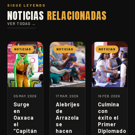
SIGUE LEYENDO
NOTICIAS
RELACIONADAS
VER TODAS →
NOTICIAS
NOTICIAS
NOTICIAS
05 MAY. 2026
17 MAR. 2026
16 FEB. 2026
Surge
Alebrijes
Culmina
en
de
con
Oaxaca
Arrazola
éxito el
el
se
Primer
“Capitán
hacen
Diplomado