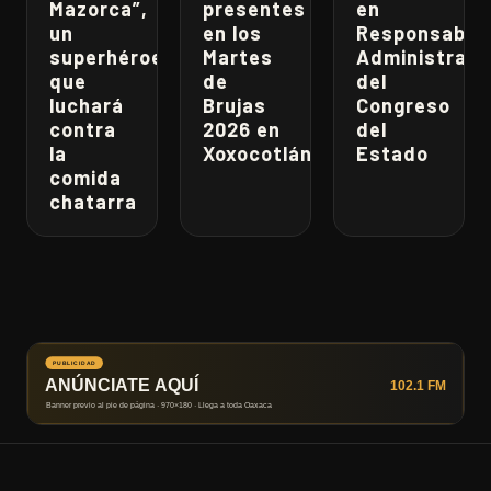
Mazorca”,
presentes
en
un
en los
Responsabili
superhéroe
Martes
Administrati
que
de
del
luchará
Brujas
Congreso
contra
2026 en
del
la
Xoxocotlán
Estado
comida
chatarra