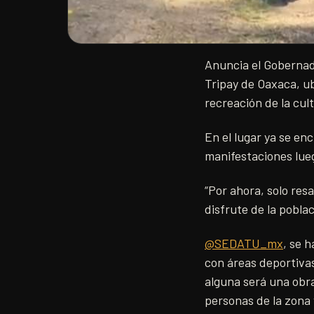
Anuncia el Gobernado
Tripay de Oaxaca, ub
recreación de la cul
En el lugar ya se en
manifestaciones lue
“Por ahora, solo res
disfrute de la pobla
@SEDATU_mx
, se 
con áreas deportivas
alguna será una obra
personas de la zona