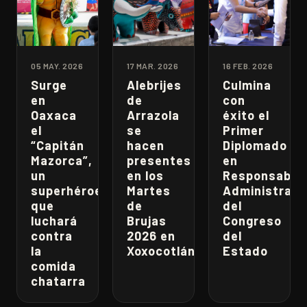
05 MAY. 2026
17 MAR. 2026
16 FEB. 2026
Surge
Alebrijes
Culmina
en
de
con
Oaxaca
Arrazola
éxito el
el
se
Primer
“Capitán
hacen
Diplomado
Mazorca”,
presentes
en
un
en los
Responsabili
superhéroe
Martes
Administrati
que
de
del
luchará
Brujas
Congreso
contra
2026 en
del
la
Xoxocotlán
Estado
comida
chatarra