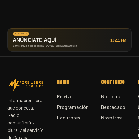
RADIO
CONTENIDO
En vivo
Noticias
Información libre
Programación
Destacado
que conecta.
Radio
Locutores
Nosotros
comunitaria,
plural y al servicio
de Oaxaca.