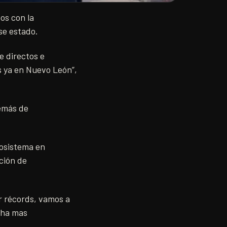
os con la
ese estado.
e directos e
s ya en Nuevo León”,
demás de
cosistema en
ación de
r récords, vamos a
cha mas