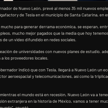
rnador de Nuevo León, prevé al menos 35 mil nuevos emple
igafactory de Tesla en el municipio de Santa Catarina, en 
ir mucho para generar derrama económica, se esperan, entr
empleos, mucho mejor pagados que la media que hoy tenemo
és de un video difundido en redes sociales.
creación de universidades con nuevos planes de estudio. a
a los proveedores locales.
obernador indicó que con Tesla, llegará a Nuevo León un e
ctor aeroespacial y telecomunicaciones, así como la triplic
: mientras el mundo está en recesión, Nuevo León va a tene
sión extranjera en la historia de México, vamos a tener mu
 mundo”, apuntó.