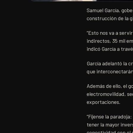
Samuel García, gobe
construcción de la g
“Esto nos va a serv
indirectos, 35 mil 
indicó García a trav
García adelantó la 
que interconectarán 
Además de ello, el g
electromovilidad, se
exportaciones.
“Fíjense la paradoja
tener la mayor inver
conectividad con el