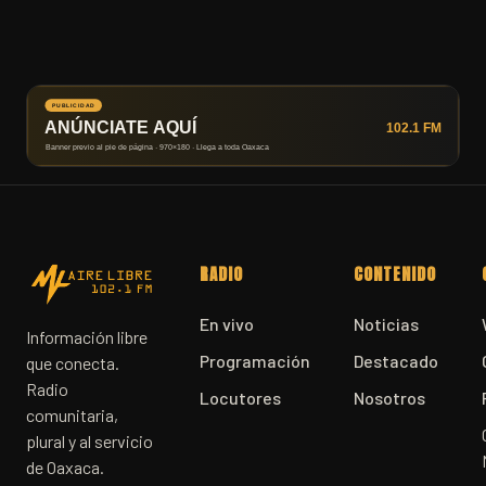
RADIO
CONTENIDO
En vivo
Noticias
Información libre
Programación
Destacado
que conecta.
Radio
Locutores
Nosotros
comunitaria,
plural y al servicio
de Oaxaca.