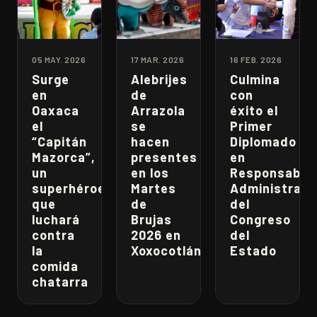
05 MAY. 2026
17 MAR. 2026
16 FEB. 2026
Surge
Alebrijes
Culmina
en
de
con
Oaxaca
Arrazola
éxito el
el
se
Primer
“Capitán
hacen
Diplomado
Mazorca”,
presentes
en
un
en los
Responsabili
superhéroe
Martes
Administrati
que
de
del
luchará
Brujas
Congreso
contra
2026 en
del
la
Xoxocotlán
Estado
comida
chatarra