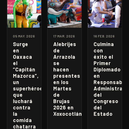
05 MAY. 2026
17 MAR. 2026
16 FEB. 2026
Surge
Alebrijes
Culmina
en
de
con
Oaxaca
Arrazola
éxito el
el
se
Primer
“Capitán
hacen
Diplomado
Mazorca”,
presentes
en
un
en los
Responsabili
superhéroe
Martes
Administrati
que
de
del
luchará
Brujas
Congreso
contra
2026 en
del
la
Xoxocotlán
Estado
comida
chatarra