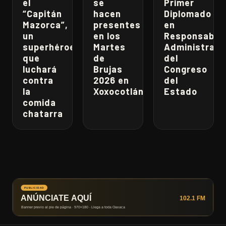
el
se
Primer
“Capitán
hacen
Diplomado
Mazorca”,
presentes
en
un
en los
Responsabili
superhéroe
Martes
Administrati
que
de
del
luchará
Brujas
Congreso
contra
2026 en
del
la
Xoxocotlán
Estado
comida
chatarra