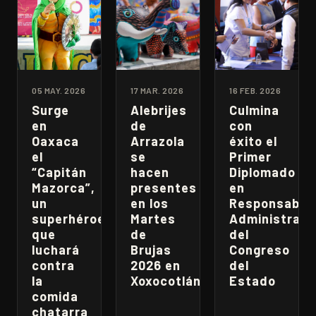
05 MAY. 2026
17 MAR. 2026
16 FEB. 2026
Surge
Alebrijes
Culmina
en
de
con
Oaxaca
Arrazola
éxito el
el
se
Primer
“Capitán
hacen
Diplomado
Mazorca”,
presentes
en
un
en los
Responsabili
superhéroe
Martes
Administrati
que
de
del
luchará
Brujas
Congreso
contra
2026 en
del
la
Xoxocotlán
Estado
comida
chatarra