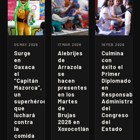
05 MAY. 2026
17 MAR. 2026
16 FEB. 2026
Surge
Alebrijes
Culmina
en
de
con
Oaxaca
Arrazola
éxito el
el
se
Primer
“Capitán
hacen
Diplomado
Mazorca”,
presentes
en
un
en los
Responsabili
superhéroe
Martes
Administrati
que
de
del
luchará
Brujas
Congreso
contra
2026 en
del
la
Xoxocotlán
Estado
comida