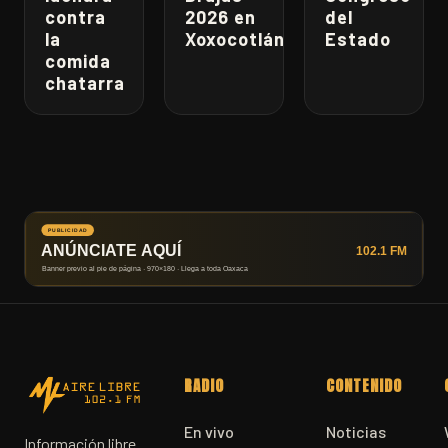
contra
2026 en
del
la
Xoxocotlán
Estado
comida
chatarra
RADIO
CONTENIDO
En vivo
Noticias
Información libre