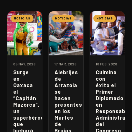
NOTICIAS
NOTICIAS
NOTICIAS
05 MAY. 2026
17 MAR. 2026
16 FEB. 2026
Surge
Alebrijes
Culmina
en
de
con
Oaxaca
Arrazola
éxito el
el
se
Primer
“Capitán
hacen
Diplomado
Mazorca”,
presentes
en
un
en los
Responsabili
superhéroe
Martes
Administrati
que
de
del
luchará
Brujas
Congreso