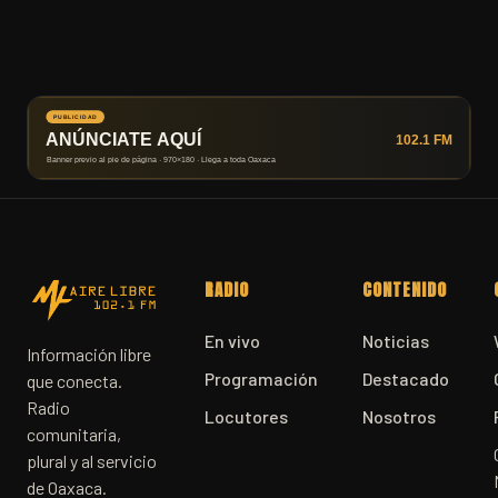
RADIO
CONTENIDO
En vivo
Noticias
Información libre
Programación
Destacado
que conecta.
Radio
Locutores
Nosotros
comunitaria,
plural y al servicio
de Oaxaca.