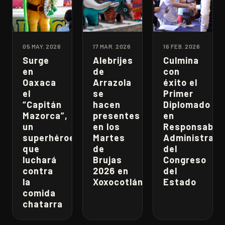
05 MAY. 2026
17 MAR. 2026
16 FEB. 2026
Surge
Alebrijes
Culmina
en
de
con
Oaxaca
Arrazola
éxito el
el
se
Primer
“Capitán
hacen
Diplomado
Mazorca”,
presentes
en
un
en los
Responsabili
superhéroe
Martes
Administrati
que
de
del
luchará
Brujas
Congreso
contra
2026 en
del
la
Xoxocotlán
Estado
comida
chatarra