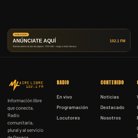
RADIO
CONTENIDO
En vivo
Noticias
Información libre
Programación
Destacado
que conecta.
Radio
Locutores
Nosotros
comunitaria,
plural y al servicio
de Oaxaca.