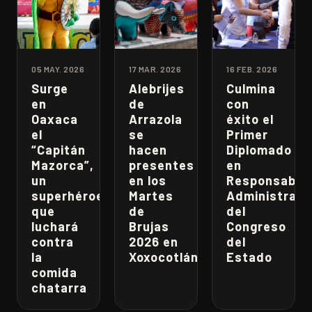
05 MAY. 2026
17 MAR. 2026
16 FEB. 2026
Surge
Alebrijes
Culmina
en
de
con
Oaxaca
Arrazola
éxito el
el
se
Primer
“Capitán
hacen
Diplomado
Mazorca”,
presentes
en
un
en los
Responsabili
superhéroe
Martes
Administrati
que
de
del
luchará
Brujas
Congreso
contra
2026 en
del
la
Xoxocotlán
Estado
comida
chatarra