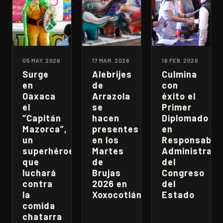
05 MAY. 2026
17 MAR. 2026
16 FEB. 2026
Surge
Alebrijes
Culmina
en
de
con
Oaxaca
Arrazola
éxito el
el
se
Primer
“Capitán
hacen
Diplomado
Mazorca”,
presentes
en
un
en los
Responsabili
superhéroe
Martes
Administrati
que
de
del
luchará
Brujas
Congreso
contra
2026 en
del
la
Xoxocotlán
Estado
comida
chatarra