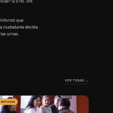
cial? Sí o no. Ahí
 informó que
la ciudadanía decida
 las urnas.
VER TODAS →
NOTICIAS