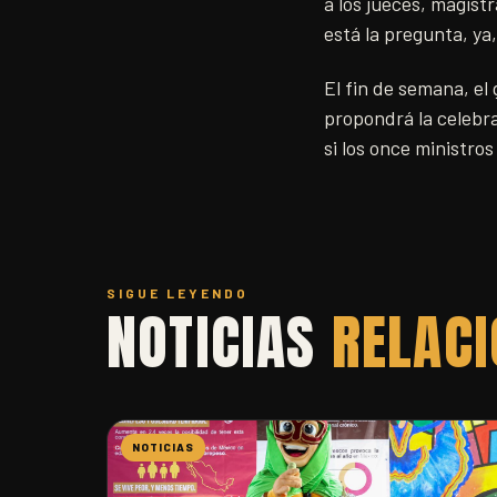
a los jueces, magist
está la pregunta, ya,
El fin de semana, e
propondrá la celebr
si los once ministro
SIGUE LEYENDO
NOTICIAS
RELAC
NOTICIAS