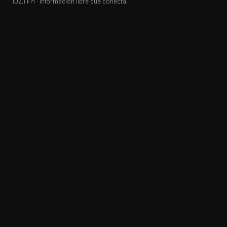
102.1 FM · Información libre que conecta.