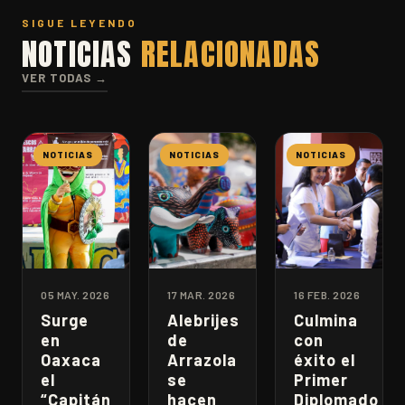
SIGUE LEYENDO
NOTICIAS
RELACIONADAS
VER TODAS →
NOTICIAS
NOTICIAS
NOTICIAS
05 MAY. 2026
17 MAR. 2026
16 FEB. 2026
Surge
Alebrijes
Culmina
en
de
con
Oaxaca
Arrazola
éxito el
el
se
Primer
“Capitán
hacen
Diplomado