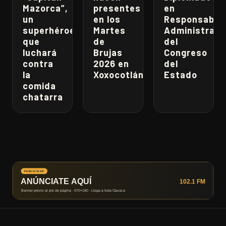
Mazorca”,
presentes
en
un
en los
Responsabili
superhéroe
Martes
Administrati
que
de
del
luchará
Brujas
Congreso
contra
2026 en
del
la
Xoxocotlán
Estado
comida
chatarra