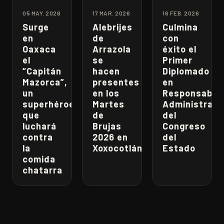
05 MAY. 2026
17 MAR. 2026
16 FEB. 2026
Surge
Alebrijes
Culmina
en
de
con
Oaxaca
Arrazola
éxito el
el
se
Primer
“Capitán
hacen
Diplomado
Mazorca”,
presentes
en
un
en los
Responsabili
superhéroe
Martes
Administrati
que
de
del
luchará
Brujas
Congreso
contra
2026 en
del
la
Xoxocotlán
Estado
comida
chatarra