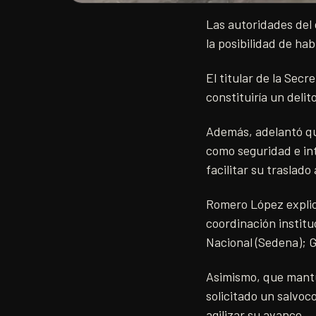
Las autoridades del 
la posibilidad de hab
​El titular de la Se
constituiría un delit
Además, adelantó que
como seguridad e int
facilitar su traslado
Romero López explicó
coordinación institu
Nacional (Sedena); G
Asimismo, que mantu
solicitado un salvoc
agilizar su avance.