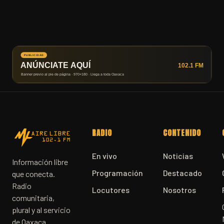
RADIO
CONTENIDO
En vivo
Noticias
Información libre
Programación
Destacado
que conecta.
Radio
Locutores
Nosotros
comunitaria,
plural y al servicio
de Oaxaca.