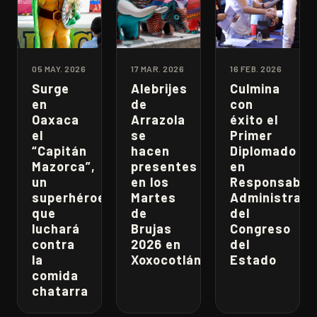
05 MAY. 2026
17 MAR. 2026
16 FEB. 2026
Surge
Alebrijes
Culmina
en
de
con
Oaxaca
Arrazola
éxito el
el
se
Primer
“Capitán
hacen
Diplomado
Mazorca”,
presentes
en
un
en los
Responsabili
superhéroe
Martes
Administrati
que
de
del
luchará
Brujas
Congreso
contra
2026 en
del
la
Xoxocotlán
Estado
comida
chatarra