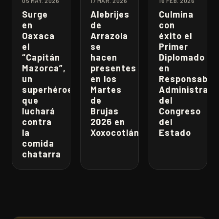
05 MAY. 2026
17 MAR. 2026
16 FEB. 2026
Surge
Alebrijes
Culmina
en
de
con
Oaxaca
Arrazola
éxito el
el
se
Primer
“Capitán
hacen
Diplomado
Mazorca”,
presentes
en
un
en los
Responsabili
superhéroe
Martes
Administrati
que
de
del
luchará
Brujas
Congreso
contra
2026 en
del
la
Xoxocotlán
Estado
comida
chatarra