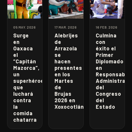
05 MAY. 2026
17 MAR. 2026
16 FEB. 2026
Surge
Alebrijes
Culmina
en
de
con
Oaxaca
Arrazola
éxito el
el
se
Primer
“Capitán
hacen
Diplomado
Mazorca”,
presentes
en
un
en los
Responsabili
superhéroe
Martes
Administrati
que
de
del
luchará
Brujas
Congreso
contra
2026 en
del
la
Xoxocotlán
Estado
comida
chatarra