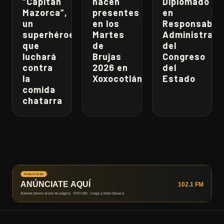
“Capitán
hacen
Diplomado
Mazorca”,
presentes
en
un
en los
Responsabili
superhéroe
Martes
Administrati
que
de
del
luchará
Brujas
Congreso
contra
2026 en
del
la
Xoxocotlán
Estado
comida
chatarra