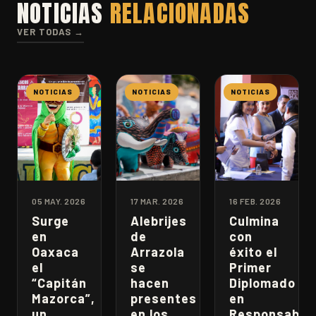
NOTICIAS
RELACIONADAS
VER TODAS →
NOTICIAS
NOTICIAS
NOTICIAS
05 MAY. 2026
17 MAR. 2026
16 FEB. 2026
Surge
Alebrijes
Culmina
en
de
con
Oaxaca
Arrazola
éxito el
el
se
Primer
“Capitán
hacen
Diplomado
Mazorca”,
presentes
en
un
en los
Responsabili