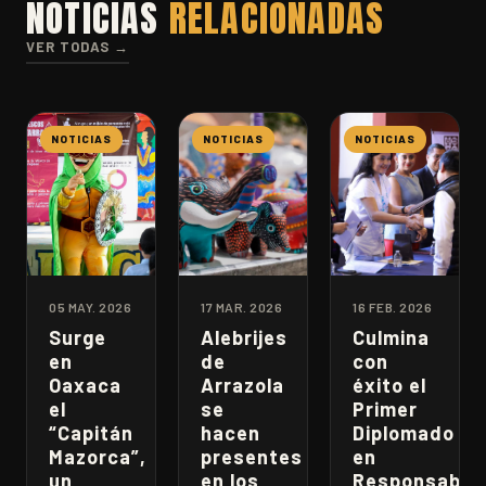
NOTICIAS
RELACIONADAS
VER TODAS →
NOTICIAS
NOTICIAS
NOTICIAS
05 MAY. 2026
17 MAR. 2026
16 FEB. 2026
Surge
Alebrijes
Culmina
en
de
con
Oaxaca
Arrazola
éxito el
el
se
Primer
“Capitán
hacen
Diplomado
Mazorca”,
presentes
en
un
en los
Responsabili