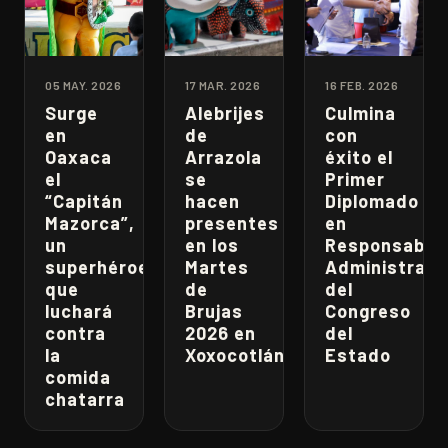
05 MAY. 2026
17 MAR. 2026
16 FEB. 2026
Surge
Alebrijes
Culmina
en
de
con
Oaxaca
Arrazola
éxito el
el
se
Primer
“Capitán
hacen
Diplomado
Mazorca”,
presentes
en
un
en los
Responsabili
superhéroe
Martes
Administrati
que
de
del
luchará
Brujas
Congreso
contra
2026 en
del
la
Xoxocotlán
Estado
comida
chatarra