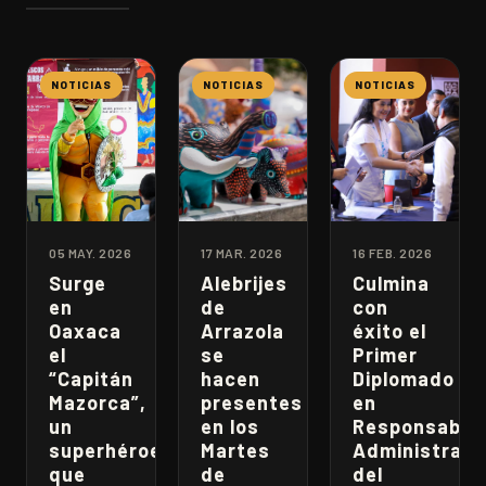
NOTICIAS
NOTICIAS
NOTICIAS
05 MAY. 2026
17 MAR. 2026
16 FEB. 2026
Surge
Alebrijes
Culmina
en
de
con
Oaxaca
Arrazola
éxito el
el
se
Primer
“Capitán
hacen
Diplomado
Mazorca”,
presentes
en
un
en los
Responsabili
superhéroe
Martes
Administrati
que
de
del