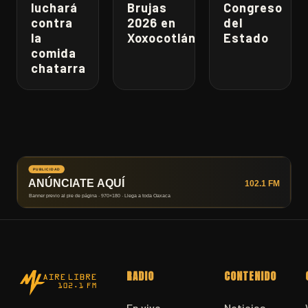
luchará
Brujas
Congreso
contra
2026 en
del
la
Xoxocotlán
Estado
comida
chatarra
RADIO
CONTENIDO
En vivo
Noticias