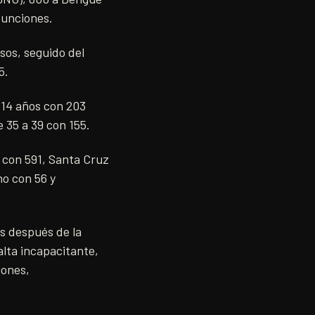
funciones.
asos, seguido del
5.
 14 años con 203
e 35 a 39 con 155.
con 591, Santa Cruz
o con 56 y
as después de la
alta incapacitante,
iones,