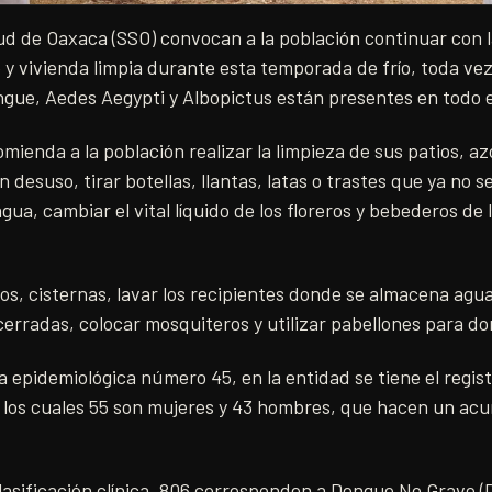
ud de Oaxaca (SSO) convocan a la población continuar con 
 y vivienda limpia durante esta temporada de frío, toda ve
ngue, Aedes Aegypti y Albopictus están presentes en todo e
ienda a la población realizar la limpieza de sus patios, az
 desuso, tirar botellas, llantas, latas o trastes que ya no se
ua, cambiar el vital líquido de los floreros y bebederos de 
os, cisternas, lavar los recipientes donde se almacena agu
erradas, colocar mosquiteros y utilizar pabellones para do
a epidemiológica número 45, en la entidad se tiene el regis
 los cuales 55 son mujeres y 43 hombres, que hacen un acu
lasificación clínica, 806 corresponden a Dengue No Grave 