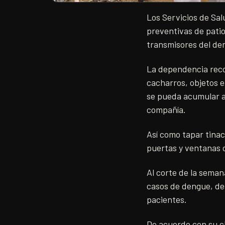
Los Servicios de Sal
preventivas de patio
transmisores del de
La dependencia recom
cacharros, objetos en
se pueda acumular ag
compañía.
Así como tapar tinac
puertas y ventanas c
Al corte de la seman
casos de dengue, de
pacientes.
De acuerdo con su c