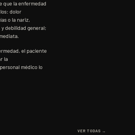
de que la enfermedad
los: dolor
as o la nariz,
 y debilidad general;
nmediata.
ermedad, el paciente
r la
 personal médico lo
VER TODAS →