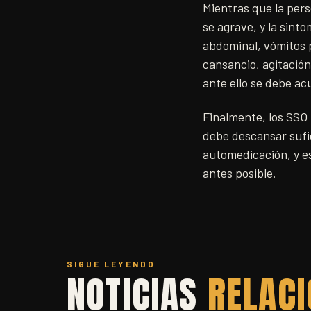
Mientras que la per
se agrave, y la sint
abdominal, vómitos p
cansancio, agitación,
ante ello se debe ac
Finalmente, los SSO
debe descansar sufic
automedicación, y es
antes posible.
SIGUE LEYENDO
NOTICIAS
RELAC