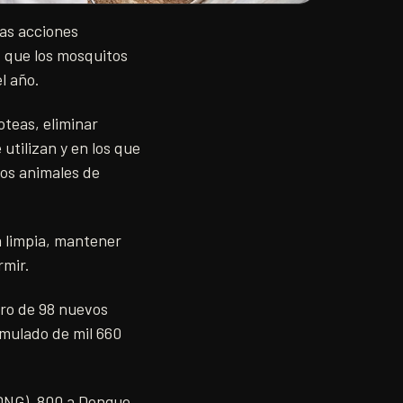
las acciones
z que los mosquitos
l año.
oteas, eliminar
 utilizan y en los que
los animales de
a limpia, mantener
rmir.
tro de 98 nuevos
mulado de mil 660
(DNG), 800 a Dengue