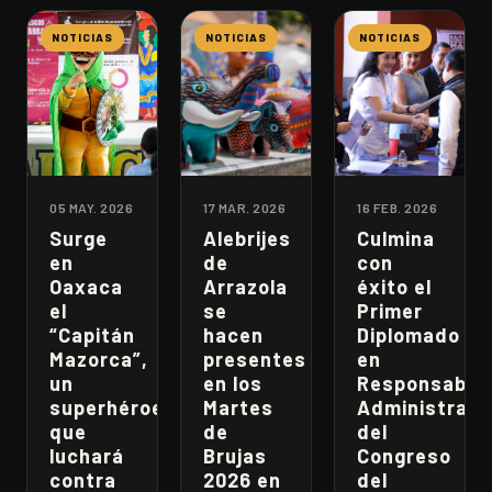
NOTICIAS
NOTICIAS
NOTICIAS
05 MAY. 2026
17 MAR. 2026
16 FEB. 2026
Surge
Alebrijes
Culmina
en
de
con
Oaxaca
Arrazola
éxito el
el
se
Primer
“Capitán
hacen
Diplomado
Mazorca”,
presentes
en
un
en los
Responsabili
superhéroe
Martes
Administrati
que
de
del
luchará
Brujas
Congreso
contra
2026 en
del