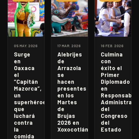
05 MAY. 2026
17 MAR. 2026
16 FEB. 2026
Surge
Alebrijes
Culmina
en
de
con
Oaxaca
Arrazola
éxito el
el
se
Primer
“Capitán
hacen
Diplomado
Mazorca”,
presentes
en
un
en los
Responsabili
superhéroe
Martes
Administrati
que
de
del
luchará
Brujas
Congreso
contra
2026 en
del
la
Xoxocotlán
Estado
comida